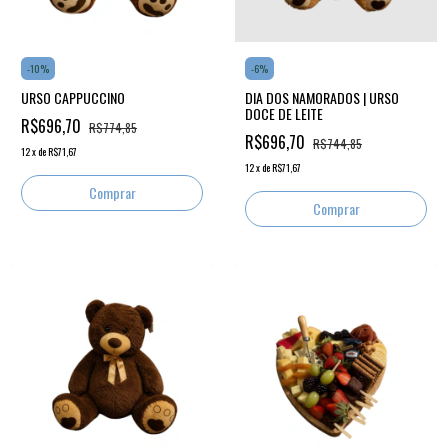
-
10
%
-
6
%
URSO CAPPUCCINO
DIA DOS NAMORADOS | URSO
DOCE DE LEITE
R$696,70
R$774,85
R$696,70
R$744,85
12
x
de
R$71,67
12
x
de
R$71,67