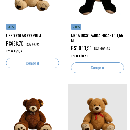
-
10
%
-
30
%
URSO POLAR PREMIUM
MEGA URSO PANDA ENCANTO 1,55
M
R$696,70
R$774,85
R$1.050,98
R$1.499,98
12
x
de
R$71,67
12
x
de
R$108,11