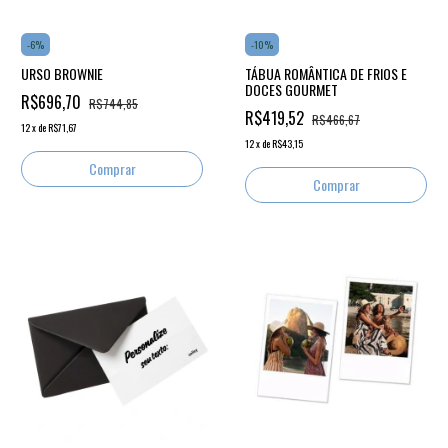
-
6
%
-
10
%
URSO BROWNIE
TÁBUA ROMÂNTICA DE FRIOS E
DOCES GOURMET
R$696,70
R$744,85
R$419,52
R$466,67
12
x
de
R$71,67
12
x
de
R$43,15