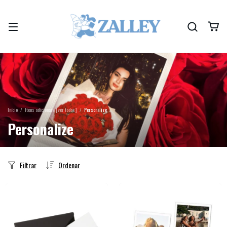
Início
/
Itens adicionais [ver todos]
/
Personalize
Personalize
Filtrar
Ordenar