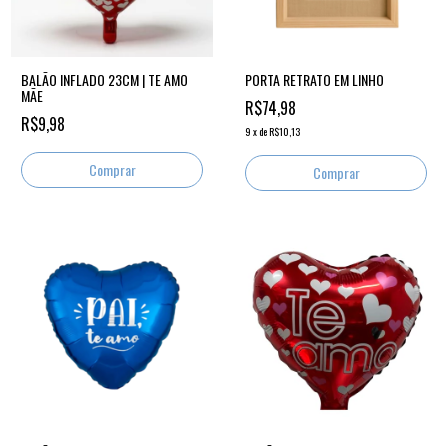
BALÃO INFLADO 23CM | TE AMO
PORTA RETRATO EM LINHO
MÃE
R$74,98
R$9,98
9
x
de
R$10,13